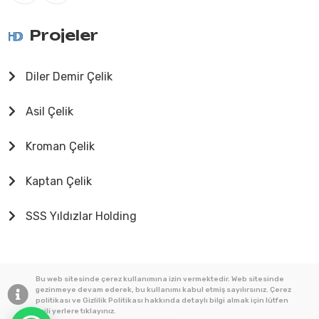
Projeler
Diler Demir Çelik
Asil Çelik
Kroman Çelik
Kaptan Çelik
SSS Yıldızlar Holding
Bu web sitesinde çerez kullanımına izin vermektedir. Web sitesinde
gezinmeye devam ederek, bu kullanımı kabul etmiş sayılırsınız. Çerez
politikası ve Gizlilik Politikası hakkında detaylı bilgi almak için lütfen
© 2025
Tüm Hakları Saklıdır.
ilgili yerlere tıklayınız.