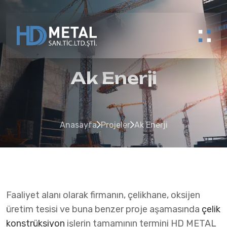
Ak Enerji
Anasayfa
Projeler
Ak Enerji
Faaliyet alanı olarak firmanın, çelikhane, oksijen
üretim tesisi ve buna benzer proje aşamasında
çelik
konstrüksiyon
işlerin tamamının termini HD METAL